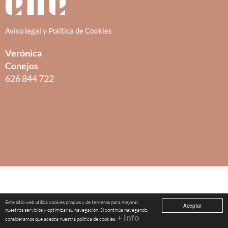
Aviso legal y Política de Cookies
Verónica
Conejos
626 844 722
Este sitio web utiliza cookies propias y de terceros para mejorar
Aceptar
nuestros servicios y optimizar su navegación. Si continúa navegando,
+ info
consideramos que acepta nuestra política de cookies.