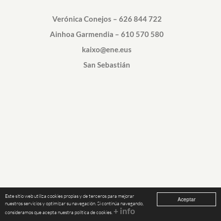
Verónica Conejos –
626 844 722
Ainhoa Garmendia –
610 570 580
kaixo@ene.eus
San Sebastián
Este sitio web utiliza cookies propias y de terceros para mejorar
Aceptar
nuestros servicios y optimizar su navegación. Si continúa navegando,
+ info
consideramos que acepta nuestra política de cookies.