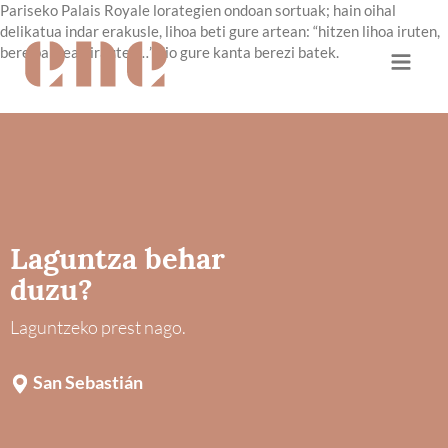
Pariseko Palais Royale lorategien ondoan sortuak; hain oihal
delikatua indar erakusle, lihoa beti gure artean: “hitzen lihoa iruten,
bere barnean irauten…” dio gure kanta berezi batek.
Laguntza behar
duzu?
Laguntzeko prest nago.
San Sebastián